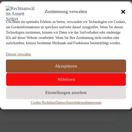
Regelungen rund um Ehe und Familie, nichteheliche
Lebensgemeinschaft, Verwandtschaft, Scheidung und
Zustimmung verwalten
Unterhalt aus dem Ehe- und Familienrecht.
Um Ihnen ein optimales Erlebnis zu bieten, verwenden wir Technologien wie Cookies,
um Geräteinformationen zu speichern und/oder darauf zuzugreifen. Wenn Sie diesen
Technologien zustimmen, können wir Daten wie das Surfverhalten oder eindeutige
Verkehrsrecht
IDs auf dieser Website verarbeiten. Wenn Sie Ihre Zustimmung nicht erteilen oder
zurückziehen, können bestimmte Merkmale und Funktionen beeinträchtigt werden.
Ansprüche nach Verkehrsunfall, Verhalten bei Vorwurf
von Ordnungswidrigkeiten auf Basis der geltenden
Dienste verwalten
Regelungen aus dem Verkehrs- und
Ordnungswidrigkeitenrecht.
Akzeptieren
Vertragsrecht
Ablehnen
Bedarfsgerechte Gestaltung von Rechtsbeziehungen.
Fachkundige Beratung und Hilfe bei der Prüfung und
Einstellungen ansehen
Erstellung zivilrechtlicher Verträge.
Cookie-Richtlinie
Datenschutzerklärung
Impressum